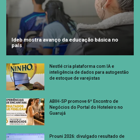
Ideb mostra avanço da educação básica no
país
Nestlé cria plataforma com IA e
inteligência de dados para autogestão
de estoque de varejistas
ABIH-SP promove 6º Encontro de
Negócios do Portal do Hoteleiro no
Guarujá
Prouni 2026: divulgado resultado de