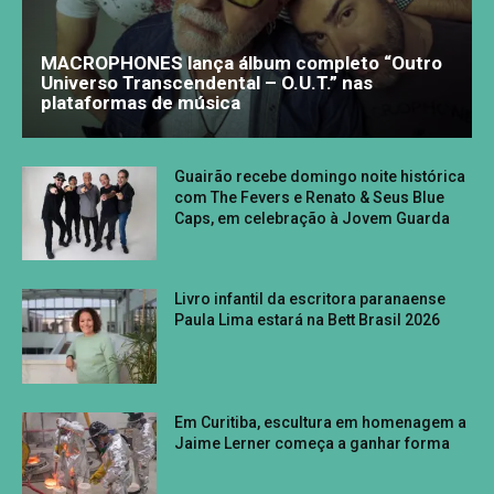
MACROPHONES lança álbum completo “Outro
Universo Transcendental – O.U.T.” nas
plataformas de música
Guairão recebe domingo noite histórica
com The Fevers e Renato & Seus Blue
Caps, em celebração à Jovem Guarda
Livro infantil da escritora paranaense
Paula Lima estará na Bett Brasil 2026
Em Curitiba, escultura em homenagem a
Jaime Lerner começa a ganhar forma