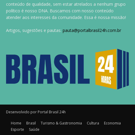
conteúdo de qualidade, sem estar atrelados a nenhum grupo
político é nosso DNA. Buscamos com nosso conteúdo
atender aos interesses da comunidade. Essa é nossa missão!
Artigos, sugestões e pautas:
pauta@portalbrasil24h.com.br
Desenvolvido por Portal Brasil 24h
Home
Brasil
Turismo & Gastronomia
Cultura
Economia
Esporte
Saúde