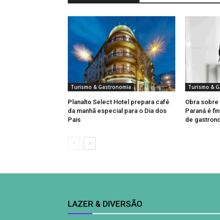
Turismo & Gastronomia
Turismo & G
Planalto Select Hotel prepara café
Obra sobre
da manhã especial para o Dia dos
Paraná é fi
Pais
de gastron
LAZER & DIVERSÃO