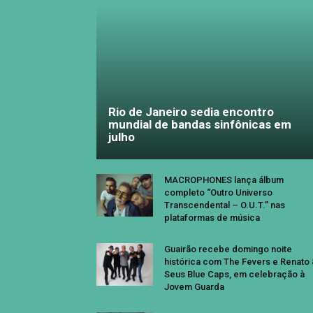
Rio de Janeiro sedia encontro
mundial de bandas sinfônicas em
julho
MACROPHONES lança álbum
completo “Outro Universo
Transcendental – O.U.T.” nas
plataformas de música
Guairão recebe domingo noite
histórica com The Fevers e Renato
Seus Blue Caps, em celebração à
Jovem Guarda