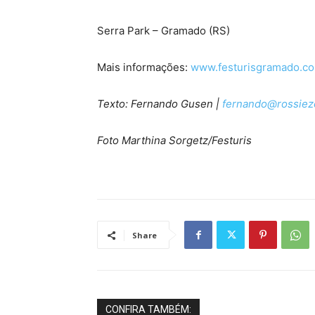
Serra Park – Gramado (RS)
Mais informações:
www.festurisgramado.c
Texto: Fernando Gusen |
fernando@rossiez
Foto Marthina Sorgetz/Festuris
Share
CONFIRA TAMBÉM: