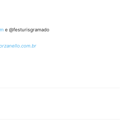
om
e @festurisgramado
orzanello.com.br