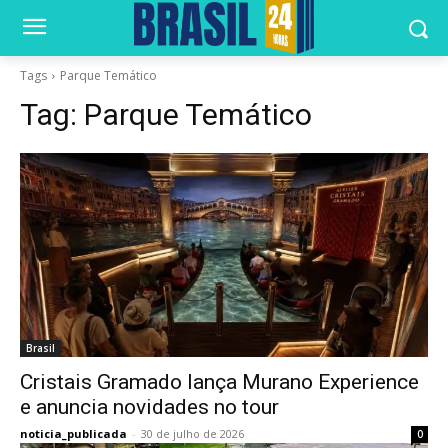
Tags
Parque Temático
Tag:
Parque Temático
Brasil
Cristais Gramado lança Murano Experience
e anuncia novidades no tour
noticia_publicada
-
30 de julho de 2026
0