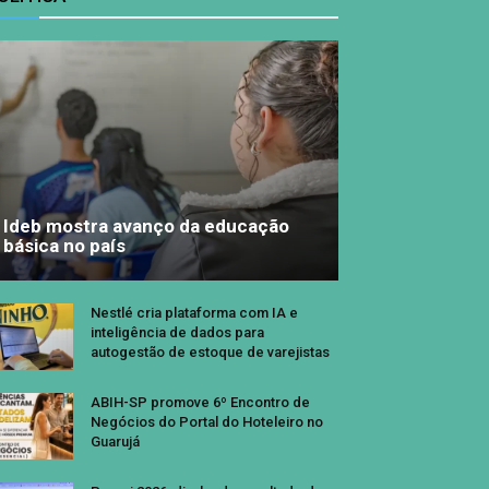
Ideb mostra avanço da educação
básica no país
Nestlé cria plataforma com IA e
inteligência de dados para
autogestão de estoque de varejistas
ABIH-SP promove 6º Encontro de
Negócios do Portal do Hoteleiro no
Guarujá