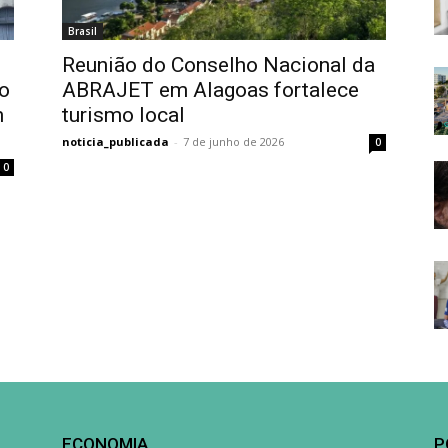
Brasil
Reunião do Conselho Nacional da
mo
ABRAJET em Alagoas fortalece
m
turismo local
noticia_publicada
-
7 de junho de 2026
0
0
ECONOMIA
P