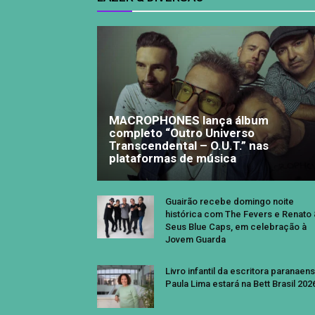
MACROPHONES lança álbum
completo “Outro Universo
Transcendental – O.U.T.” nas
plataformas de música
Guairão recebe domingo noite
histórica com The Fevers e Renato
Seus Blue Caps, em celebração à
Jovem Guarda
Livro infantil da escritora paranaen
Paula Lima estará na Bett Brasil 202