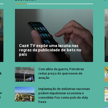
Cazé TV expõe uma lacuna nas
regras da publicidade de bets no
país
Com alívio da guerra, Petrobras
 &
reduz preço do querosene de
aviação
Implantação de indústrias nacionais
se
podem impulsionar economia e
6
consolidar Foz como polo de duty
frees