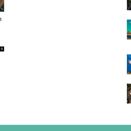
h
s
0