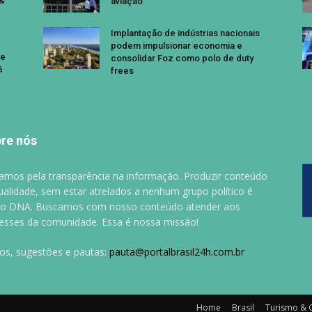
 &
aviação
Implantação de indústrias nacionais
podem impulsionar economia e
se
consolidar Foz como polo de duty
6
frees
re nós
amos pela transparência na informação. Produzir conteúdo
ualidade, sem estar atrelados a nenhum grupo político é
o DNA. Buscamos com nosso conteúdo atender aos
resses da comunidade. Essa é nossa missão!
gos, sugestões e pautas:
pauta@portalbrasil24h.com.br
Home
Brasil
Turismo & 