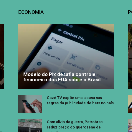
ECONOMIA
P
Modelo do Pix desafia controle
financeiro dos EUA sobre o Brasil
Cazé TV expõe uma lacuna nas
regras da publicidade de bets no país
Com alívio da guerra, Petrobras
reduz preço do querosene de