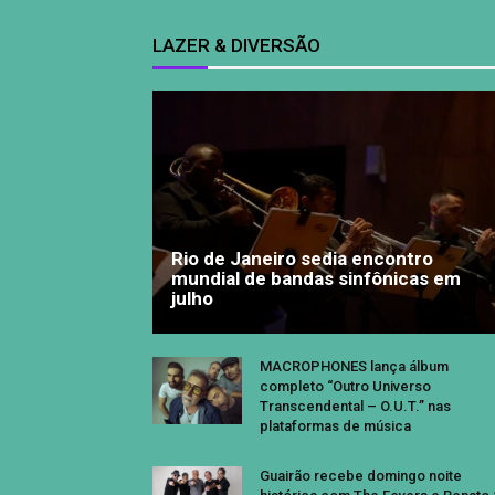
LAZER & DIVERSÃO
Rio de Janeiro sedia encontro
mundial de bandas sinfônicas em
julho
MACROPHONES lança álbum
completo “Outro Universo
Transcendental – O.U.T.” nas
plataformas de música
Guairão recebe domingo noite