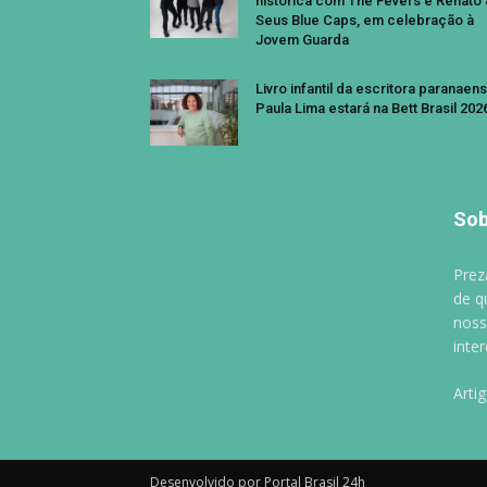
histórica com The Fevers e Renato
Seus Blue Caps, em celebração à
Jovem Guarda
Livro infantil da escritora paranaen
Paula Lima estará na Bett Brasil 202
Sob
Prez
de q
noss
inte
Arti
Desenvolvido por Portal Brasil 24h