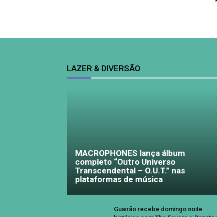
LAZER & DIVERSÃO
MACROPHONES lança álbum
completo “Outro Universo
Transcendental – O.U.T.” nas
plataformas de música
Guairão recebe domingo noite