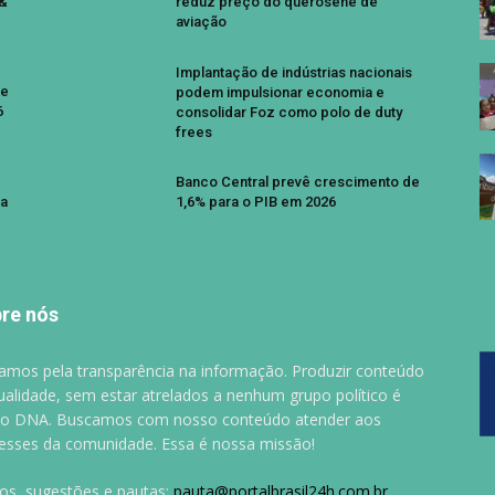
 &
reduz preço do querosene de
aviação
Implantação de indústrias nacionais
se
podem impulsionar economia e
6
consolidar Foz como polo de duty
frees
Banco Central prevê crescimento de
a
1,6% para o PIB em 2026
re nós
amos pela transparência na informação. Produzir conteúdo
ualidade, sem estar atrelados a nenhum grupo político é
o DNA. Buscamos com nosso conteúdo atender aos
resses da comunidade. Essa é nossa missão!
gos, sugestões e pautas:
pauta@portalbrasil24h.com.br