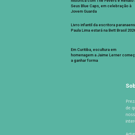
histórica com The Fevers e Renato
Seus Blue Caps, em celebração à
Jovem Guarda
Livro infantil da escritora paranaen
Paula Lima estará na Bett Brasil 202
Em Curitiba, escultura em
homenagem a Jaime Lerner começ
a ganhar forma
Sob
Prez
de q
noss
inte
Arti