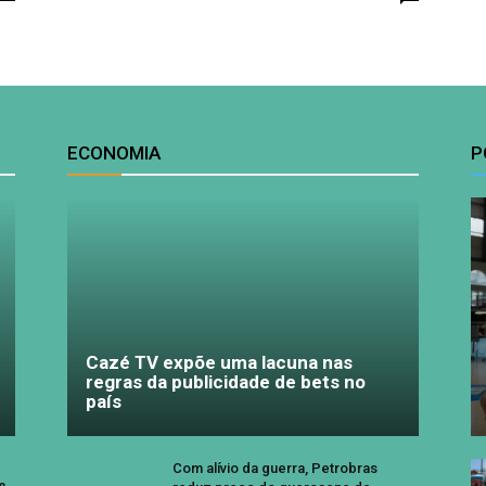
ECONOMIA
P
Cazé TV expõe uma lacuna nas
regras da publicidade de bets no
país
Com alívio da guerra, Petrobras