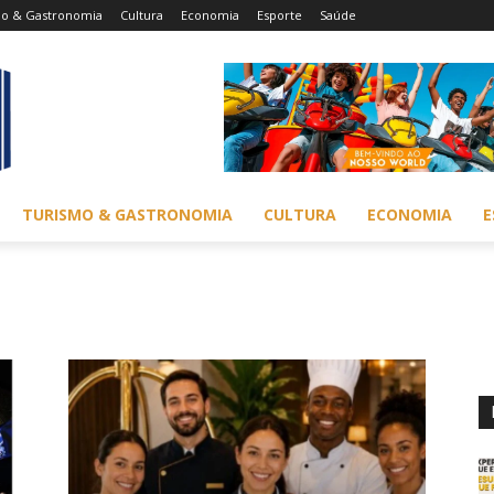
mo & Gastronomia
Cultura
Economia
Esporte
Saúde
TURISMO & GASTRONOMIA
CULTURA
ECONOMIA
E