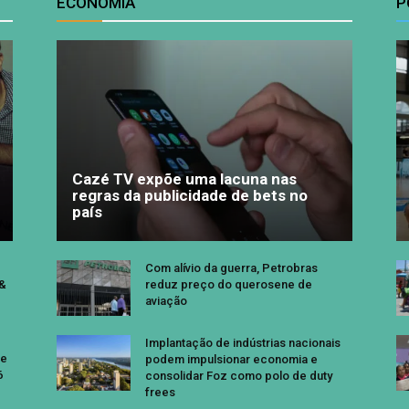
ECONOMIA
P
Cazé TV expõe uma lacuna nas
regras da publicidade de bets no
país
Com alívio da guerra, Petrobras
 &
reduz preço do querosene de
aviação
Implantação de indústrias nacionais
se
podem impulsionar economia e
6
consolidar Foz como polo de duty
frees