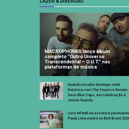
LAZER & DIVERSÃO
MACROPHONES lança álbum
completo “Outro Universo
Transcendental – O.U.T.” nas
plataformas de música
Guairão recebe domingo noite
histórica com The Fevers e Renato
Seus Blue Caps, em celebração à
Jovem Guarda
Livro infantil da escritora paranaen
Paula Lima estará na Bett Brasil 202