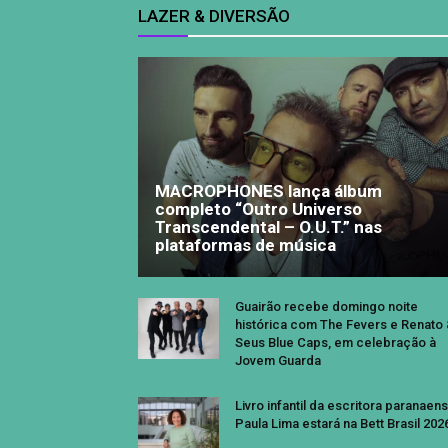
LAZER & DIVERSÃO
MACROPHONES lança álbum
completo “Outro Universo
Transcendental – O.U.T.” nas
plataformas de música
Guairão recebe domingo noite
histórica com The Fevers e Renato
Seus Blue Caps, em celebração à
Jovem Guarda
Livro infantil da escritora paranaen
Paula Lima estará na Bett Brasil 202