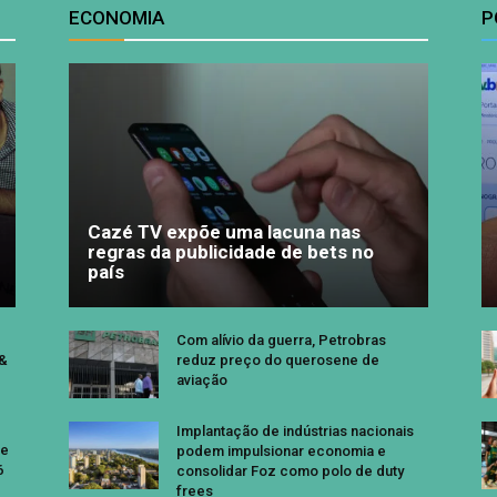
ECONOMIA
P
Cazé TV expõe uma lacuna nas
regras da publicidade de bets no
país
Com alívio da guerra, Petrobras
 &
reduz preço do querosene de
aviação
Implantação de indústrias nacionais
se
podem impulsionar economia e
6
consolidar Foz como polo de duty
frees