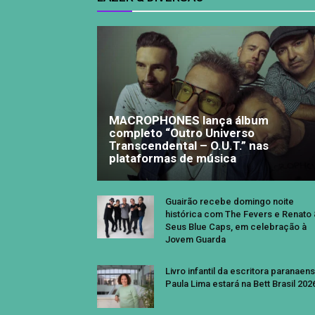
MACROPHONES lança álbum
completo “Outro Universo
Transcendental – O.U.T.” nas
plataformas de música
Guairão recebe domingo noite
histórica com The Fevers e Renato
Seus Blue Caps, em celebração à
Jovem Guarda
Livro infantil da escritora paranaen
Paula Lima estará na Bett Brasil 202