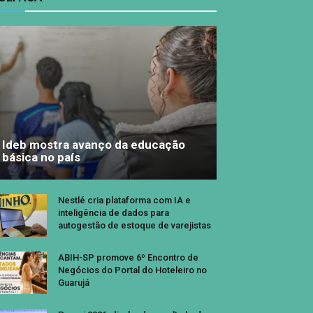
Ideb mostra avanço da educação
básica no país
Nestlé cria plataforma com IA e
inteligência de dados para
autogestão de estoque de varejistas
ABIH-SP promove 6º Encontro de
Negócios do Portal do Hoteleiro no
Guarujá