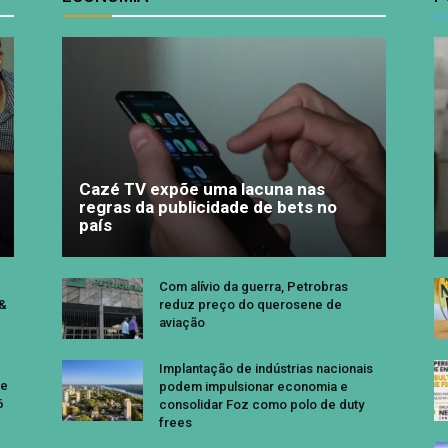
Cazé TV expõe uma lacuna nas
regras da publicidade de bets no
país
Com alívio da guerra, Petrobras
 &
reduz preço do querosene de
aviação
Implantação de indústrias nacionais
se
podem impulsionar economia e
6
consolidar Foz como polo de duty
frees