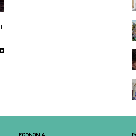
l
0
ECONOMIA
P