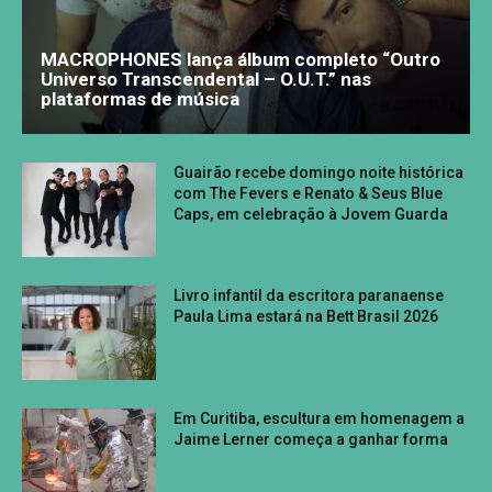
MACROPHONES lança álbum completo “Outro
Universo Transcendental – O.U.T.” nas
plataformas de música
Guairão recebe domingo noite histórica
com The Fevers e Renato & Seus Blue
Caps, em celebração à Jovem Guarda
Livro infantil da escritora paranaense
Paula Lima estará na Bett Brasil 2026
Em Curitiba, escultura em homenagem a
Jaime Lerner começa a ganhar forma