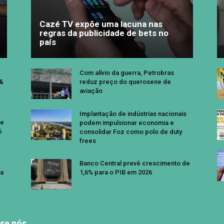
Cazé TV expõe uma lacuna nas
regras da publicidade de bets no
país
Com alívio da guerra, Petrobras
 &
reduz preço do querosene de
aviação
Implantação de indústrias nacionais
se
podem impulsionar economia e
6
consolidar Foz como polo de duty
frees
Banco Central prevê crescimento de
a
1,6% para o PIB em 2026
re nós