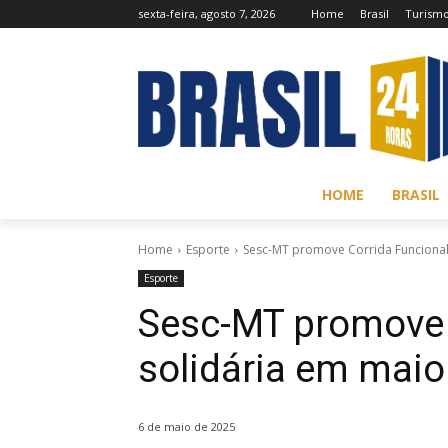
sexta-feira, agosto 7, 2026
Home
Brasil
Turism
HOME
BRASIL
Home
Esporte
Sesc-MT promove Corrida Funcional
Esporte
Sesc-MT promove 
solidária em maio
6 de maio de 2025