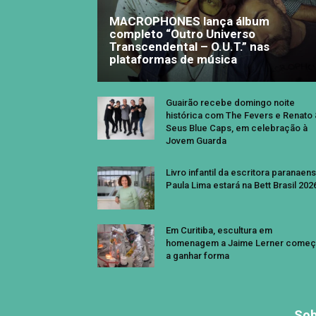
MACROPHONES lança álbum
completo “Outro Universo
Transcendental – O.U.T.” nas
plataformas de música
Guairão recebe domingo noite
histórica com The Fevers e Renato
Seus Blue Caps, em celebração à
Jovem Guarda
Livro infantil da escritora paranaen
Paula Lima estará na Bett Brasil 202
Em Curitiba, escultura em
homenagem a Jaime Lerner começ
a ganhar forma
Sob