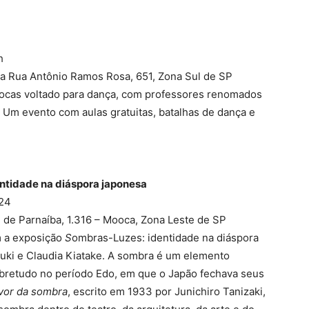
h
 na Rua Antônio Ramos Rosa, 651, Zona Sul de SP
rocas voltado para dança, com professores renomados
 Um evento com aulas gratuitas, batalhas de dança e
ntidade na diáspora japonesa
024
 de Parnaíba, 1.316 – Mooca, Zona Leste de SP
m a exposição
S
ombras-Luzes: identidade na diáspora
uzuki e Claudia Kiatake. A sombra é um elemento
obretudo no período Edo, em que o Japão fechava seus
vor da sombra
, escrito em 1933 por Junichiro Tanizaki,