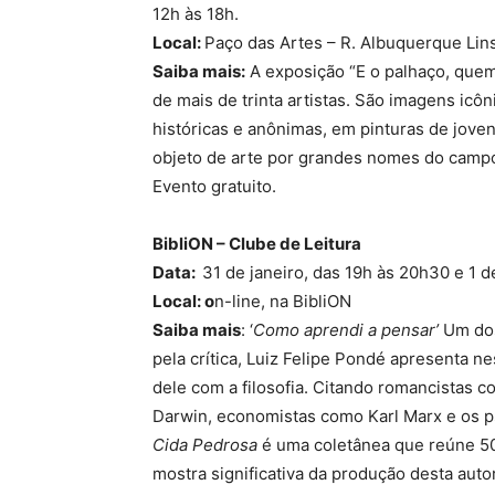
12h às 18h.
Local:
Paço das Artes – R. Albuquerque Lins
Saiba mais:
A exposição “E o palhaço, quem
de mais de trinta artistas. São imagens icô
históricas e anônimas, em pinturas de jov
objeto de arte por grandes nomes do campo
Evento gratuito.
BibliON – Clube de Leitura
Data:
31 de janeiro, das 19h às 20h30 e 1 
Local: o
n-line, na BibliON
Saiba mais
: ‘
Como aprendi a pensar’
Um dos
pela crítica, Luiz Felipe Pondé apresenta nest
dele com a filosofia. Citando romancistas 
Darwin, economistas como Karl Marx e os p
Cida Pedrosa
é uma coletânea que reúne 5
mostra significativa da produção desta aut