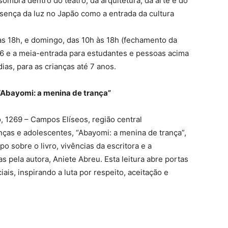
sombra dentro do teatro, da arquitetura, da arte e do
esença da luz no Japão como a entrada da cultura
às 18h, e domingo, das 10h às 18h (fechamento da
 16 e a meia-entrada para estudantes e pessoas acima
ias, para as crianças até 7 anos.
“Abayomi: a menina de trança”
, 1269 – Campos Elíseos, região central
nças e adolescentes, “Abayomi: a menina de trança”,
sobre o livro, vivências da escritora e a
s pela autora, Aniete Abreu. Esta leitura abre portas
is, inspirando a luta por respeito, aceitação e