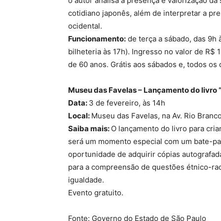
o autor analisa a presença e valorização da 
cotidiano japonês, além de interpretar a pr
ocidental.
Funcionamento:
de terça a sábado, das 9h 
bilheteria às 17h). Ingresso no valor de R$
de 60 anos. Grátis aos sábados e, todos os d
Museu das Favelas – Lançamento do livro 
Data:
3 de fevereiro, às 14h
Local:
Museu das Favelas, na Av. Rio Branco
Saiba mais:
O lançamento do livro para cria
será um momento especial com um bate-papo 
oportunidade de adquirir cópias autografada
para a compreensão de questões étnico-racia
igualdade.
Evento gratuito.
Fonte: Governo do Estado de São Paulo