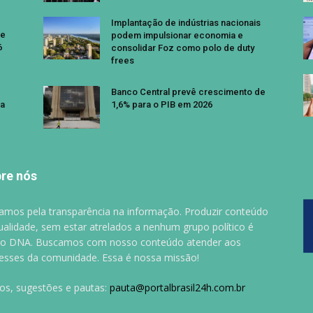
Implantação de indústrias nacionais
se
podem impulsionar economia e
6
consolidar Foz como polo de duty
frees
Banco Central prevê crescimento de
a
1,6% para o PIB em 2026
re nós
amos pela transparência na informação. Produzir conteúdo
ualidade, sem estar atrelados a nenhum grupo político é
o DNA. Buscamos com nosso conteúdo atender aos
resses da comunidade. Essa é nossa missão!
gos, sugestões e pautas:
pauta@portalbrasil24h.com.br