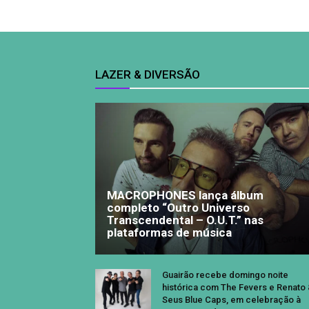
LAZER & DIVERSÃO
MACROPHONES lança álbum
completo “Outro Universo
Transcendental – O.U.T.” nas
plataformas de música
Guairão recebe domingo noite
histórica com The Fevers e Renato
Seus Blue Caps, em celebração à