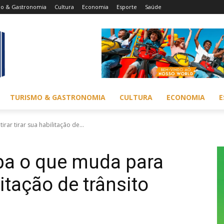
mo & Gastronomia
Cultura
Economia
Esporte
Saúde
TURISMO & GASTRONOMIA
CULTURA
ECONOMIA
E
rar tirar sua habilitação de...
ba o que muda para
ilitação de trânsito