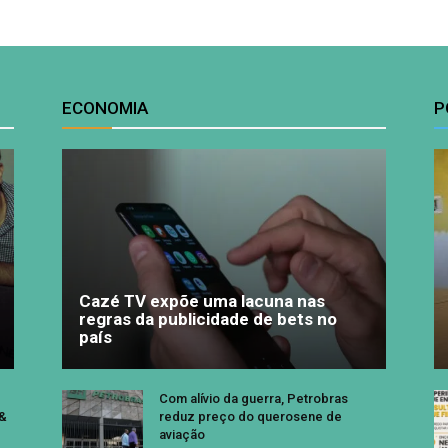
ECONOMIA
P
Cazé TV expõe uma lacuna nas
regras da publicidade de bets no
país
Com alívio da guerra, Petrobras
 &
reduz preço do querosene de
aviação