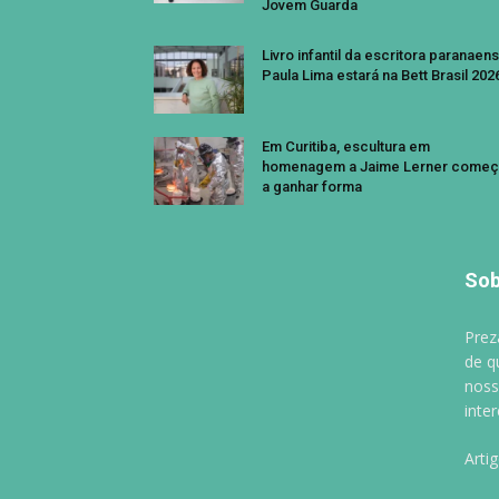
Jovem Guarda
Livro infantil da escritora paranaen
Paula Lima estará na Bett Brasil 202
Em Curitiba, escultura em
homenagem a Jaime Lerner começ
a ganhar forma
Sob
Prez
de q
noss
inte
Arti