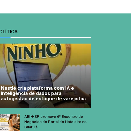
OLÍTICA
Nestlé cria plataforma com IA e
inteligência de dados para
autogestão de estoque de varejistas
ABIH-SP promove 6º Encontro de
Negócios do Portal do Hoteleiro no
Guarujá