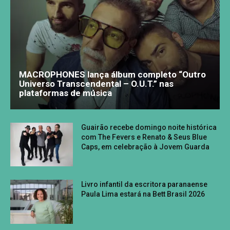
MACROPHONES lança álbum completo “Outro
Universo Transcendental – O.U.T.” nas
plataformas de música
Guairão recebe domingo noite histórica
com The Fevers e Renato & Seus Blue
Caps, em celebração à Jovem Guarda
Livro infantil da escritora paranaense
Paula Lima estará na Bett Brasil 2026