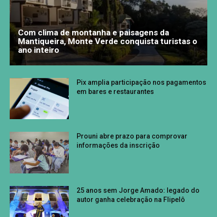
Com clima de montanha e paisagens da
Mantiqueira, Monte Verde conquista turistas o
ano inteiro
Pix amplia participação nos pagamentos
em bares e restaurantes
Prouni abre prazo para comprovar
informações da inscrição
25 anos sem Jorge Amado: legado do
autor ganha celebração na Flipelô