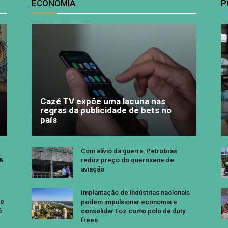
ECONOMIA
P
Cazé TV expõe uma lacuna nas
regras da publicidade de bets no
país
Com alívio da guerra, Petrobras
 &
reduz preço do querosene de
aviação
Implantação de indústrias nacionais
se
podem impulsionar economia e
6
consolidar Foz como polo de duty
frees