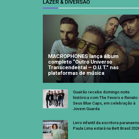
LAZER & DIVERSÃO
MACROPHONES lança álbum
completo “Outro Universo
Transcendental – O.U.T.” nas
plataformas de música
Guairão recebe domingo noite
histórica com The Fevers e Renato
Seus Blue Caps, em celebração à
Jovem Guarda
Livro infantil da escritora paranaen
Paula Lima estará na Bett Brasil 202