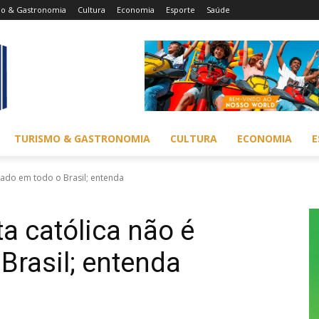
mo & Gastronomia
Cultura
Economia
Esporte
Saúde
TURISMO & GASTRONOMIA
CULTURA
ECONOMIA
E
riado em todo o Brasil; entenda
ta católica não é
Brasil; entenda