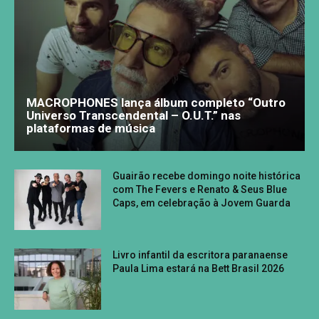
MACROPHONES lança álbum completo “Outro
Universo Transcendental – O.U.T.” nas
plataformas de música
Guairão recebe domingo noite histórica
com The Fevers e Renato & Seus Blue
Caps, em celebração à Jovem Guarda
Livro infantil da escritora paranaense
Paula Lima estará na Bett Brasil 2026